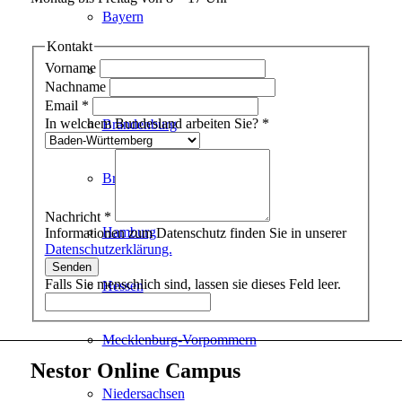
Bayern
Kontakt
Vorname
Berlin
Nachname
Email
*
In welchem Bundesland arbeiten Sie?
*
Brandenburg
Bremen
Nachricht
*
Hamburg
Informationen zum Datenschutz finden Sie in unserer
Datenschutzerklärung.
Senden
Falls Sie menschlich sind, lassen sie dieses Feld leer.
Hessen
Mecklenburg-Vorpommern
Nestor Online Campus
Niedersachsen