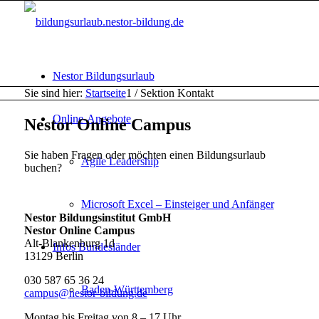
Nestor Bildungsurlaub
Sie sind hier:
Startseite
1
/
Sektion Kontakt
Online-Angebote
Nestor Online Campus
Sie haben Fragen oder möchten einen Bildungsurlaub
Agile Leadership
buchen?
Microsoft Excel – Einsteiger und Anfänger
Nestor Bildungsinstitut GmbH
Nestor Online Campus
Alt-Blankenburg 1d
Infos Bundesländer
13129 Berlin
030 587 65 36 24
Baden-Württemberg
campus@nestor-bildung.de
Montag bis Freitag von 8 – 17 Uhr