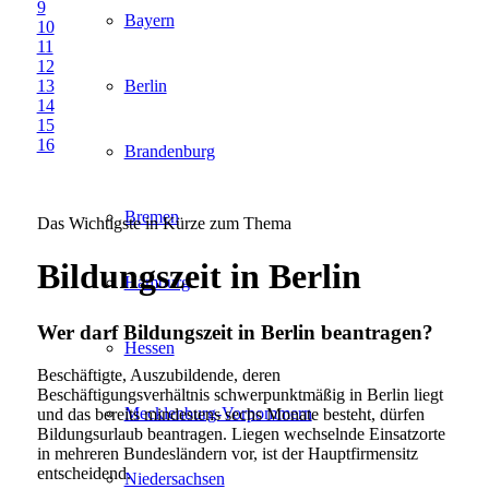
9
Bayern
10
11
12
13
Berlin
14
15
16
Brandenburg
Bremen
Das Wichtigste in Kürze zum Thema
Bildungszeit in Berlin
Hamburg
Wer darf Bildungszeit in Berlin beantragen?
Hessen
Beschäftigte, Auszubildende, deren
Beschäftigungsverhältnis schwerpunktmäßig in Berlin liegt
Mecklenburg-Vorpommern
und das bereits mindestens sechs Monate besteht, dürfen
Bildungsurlaub beantragen. Liegen wechselnde Einsatzorte
in mehreren Bundesländern vor, ist der Hauptfirmensitz
entscheidend.
Niedersachsen