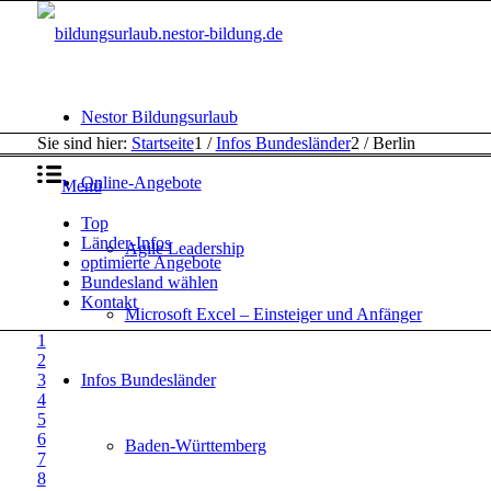
Nestor Bildungsurlaub
Sie sind hier:
Startseite
1
/
Infos Bundesländer
2
/
Berlin
Online-Angebote
Menü
Top
Länder-Infos
Agile Leadership
optimierte Angebote
Bundesland wählen
Kontakt
Microsoft Excel – Einsteiger und Anfänger
1
2
3
Infos Bundesländer
4
5
6
Baden-Württemberg
7
8