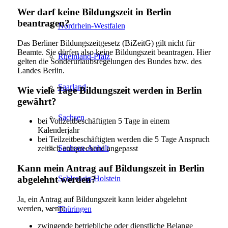
Wer darf keine Bildungszeit in Berlin
beantragen?
Nordrhein-Westfalen
Das Berliner Bildungszeitgesetz (BiZeitG) gilt nicht für
Beamte. Sie dürfen also keine Bildungszeit beantragen. Hier
Rheinland-Pfalz
gelten die Sonderurlaubsregelungen des Bundes bzw. des
Landes Berlin.
Saarland
Wie viele Tage Bildungszeit werden in Berlin
gewährt?
Sachsen
bei Vollzeitbeschäftigten 5 Tage in einem
Kalenderjahr
bei Teilzeitbeschäftigten werden die 5 Tage Anspruch
Sachsen-Anhalt
zeitlich entsprechend angepasst
Kann mein Antrag auf Bildungszeit in Berlin
Schleswig-Holstein
abgelehnt werden?
Ja, ein Antrag auf Bildungszeit kann leider abgelehnt
werden, wenn:
Thüringen
zwingende betriebliche oder dienstliche Belange